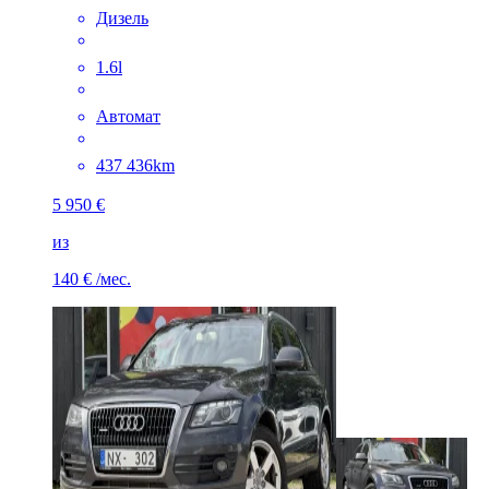
Дизель
1.6l
Автомат
437 436km
5 950 €
из
140 €
/мес.