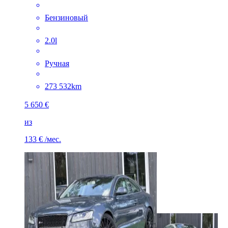
Бензиновый
2.0l
Ручная
273 532km
5 650 €
из
133 €
/мес.