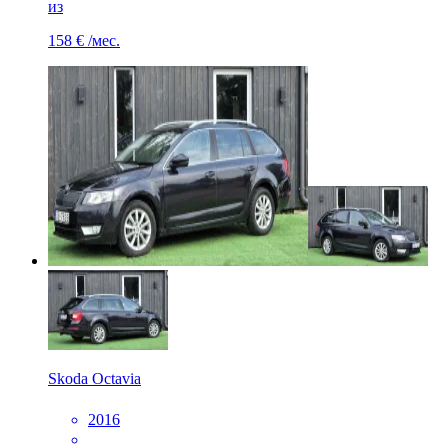
из
158 €
/мес.
Skoda Octavia
2016