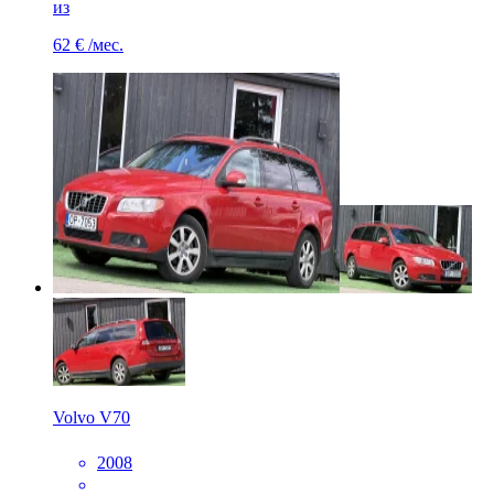
из
62 €
/мес.
Volvo V70
2008