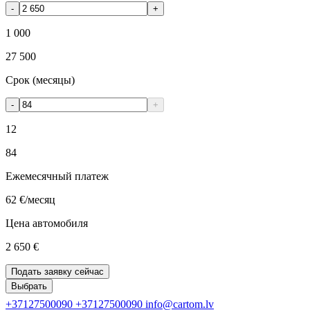
-
+
1 000
27 500
Срок (месяцы)
-
+
12
84
Ежемесячный платеж
62 €
/месяц
Цена автомобиля
2 650 €
Подать заявку сейчас
Выбрать
+37127500090
+37127500090
info@cartom.lv