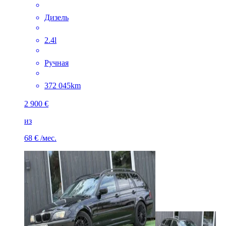
Дизель
2.4l
Ручная
372 045km
2 900 €
из
68 €
/мес.