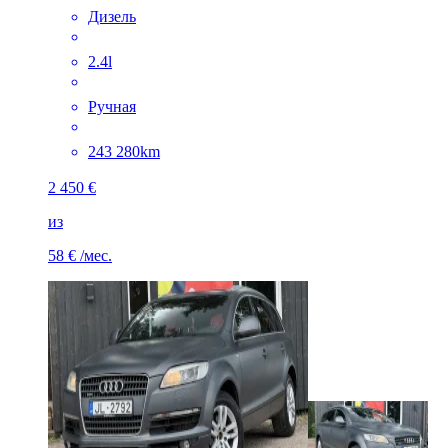
Дизель
2.4l
Ручная
243 280km
2 450 €
из
58 €
/мес.